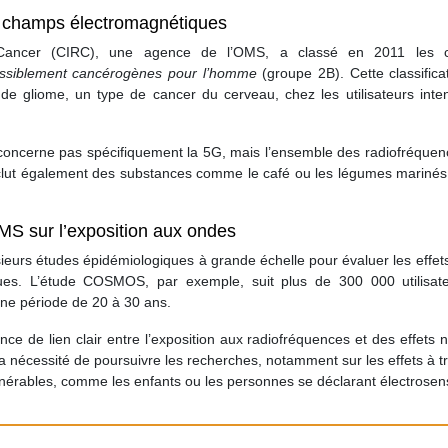
es champs électromagnétiques
e Cancer (CIRC), une agence de l’OMS, a classé en 2011 les 
ssiblement cancérogènes pour l’homme
(groupe 2B). Cette classifica
de gliome, un type de cancer du cerveau, chez les utilisateurs inten
ne concerne pas spécifiquement la 5G, mais l’ensemble des radiofréque
nclut également des substances comme le café ou les légumes marinés,
S sur l’exposition aux ondes
ieurs études épidémiologiques à grande échelle pour évaluer les effet
ques. L’étude COSMOS, par exemple, suit plus de 300 000 utilisat
ne période de 20 à 30 ans.
ce de lien clair entre l’exposition aux radiofréquences et des effets 
a nécessité de poursuivre les recherches, notamment sur les effets à t
ulnérables, comme les enfants ou les personnes se déclarant électrosens