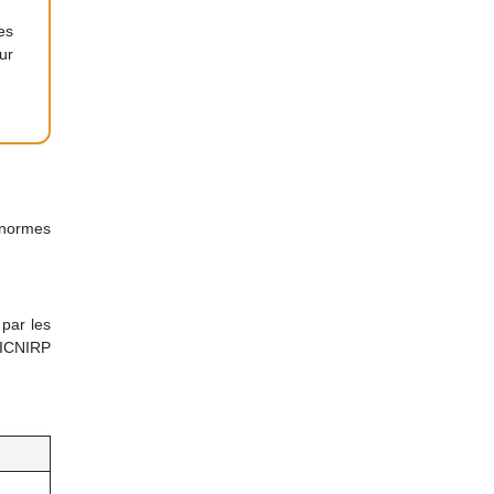
es
ur
 normes
 par les
’ICNIRP