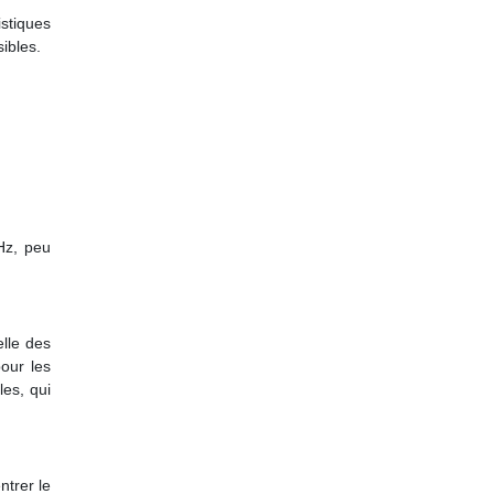
stiques
ibles.
Hz, peu
lle des
our les
es, qui
ntrer le