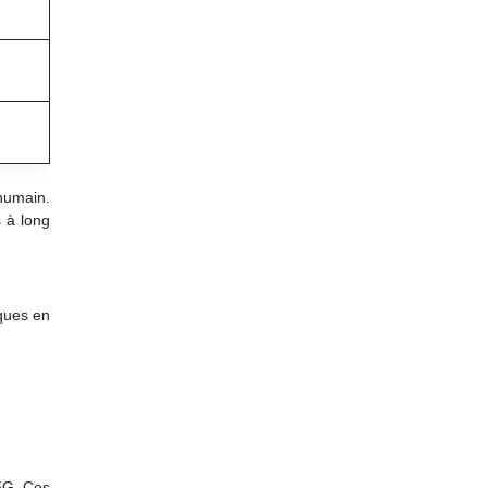
humain.
s à long
iques en
 5G. Ces