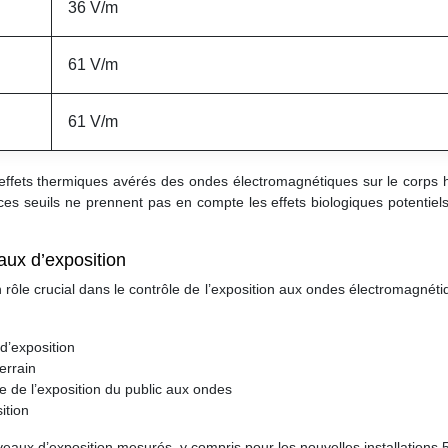
36 V/m
61 V/m
61 V/m
 effets thermiques avérés des ondes électromagnétiques sur le corps 
ces seuils ne prennent pas en compte les effets biologiques potentiel
aux d’exposition
ôle crucial dans le contrôle de l’exposition aux ondes électromagnét
 d’exposition
errain
ce de l’exposition du public aux ondes
ition
veaux d’exposition mesurés, y compris pour les nouvelles installations