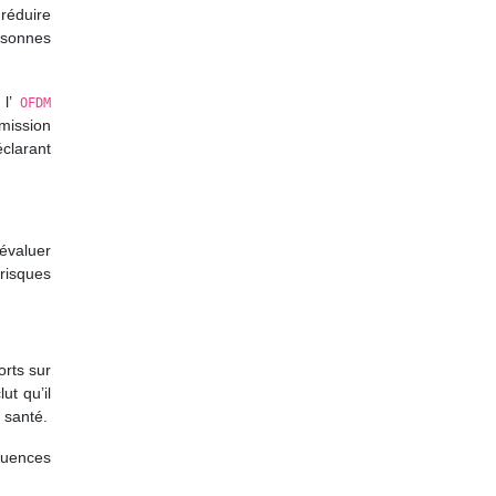
réduire
rsonnes
 l’
OFDM
mission
éclarant
évaluer
risques
orts sur
ut qu’il
 santé.
quences