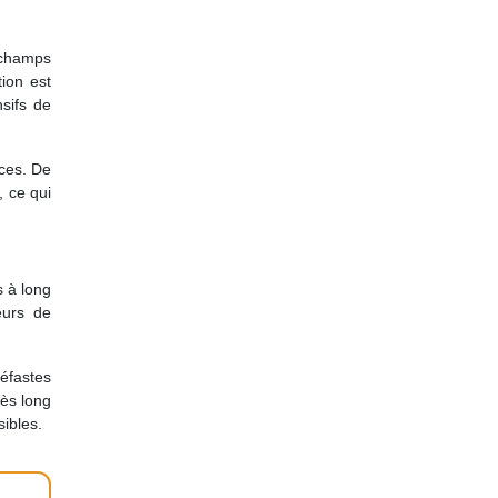
champs
tion est
sifs de
nces. De
 ce qui
s à long
eurs de
néfastes
rès long
ibles.