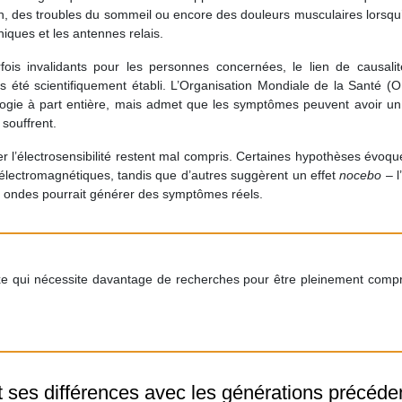
tion, des troubles du sommeil ou encore des douleurs musculaires lorsqu’
iques et les antennes relais.
ois invalidants pour les personnes concernées, le lien de causalit
as été scientifiquement établi. L’Organisation Mondiale de la Santé 
ologie à part entière, mais admet que les symptômes peuvent avoir un
 souffrent.
r l’électrosensibilité restent mal compris. Certaines hypothèses évoq
électromagnétiques, tandis que d’autres suggèrent un effet
nocebo
– l
des ondes pourrait générer des symptômes réels.
xe qui nécessite davantage de recherches pour être pleinement compr
t ses différences avec les générations précéde