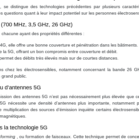
se distingue des technologies précédentes par plusieurs caractéri
s questions quant à leur impact potentiel sur les personnes électrosens
G (700 MHz, 3,5 GHz, 26 GHz)
, chacune ayant des propriétés différentes :
G, elle offre une bonne couverture et pénétration dans les bâtiments.
 la 5G, offrant un bon compromis entre couverture et débit.
 permet des débits très élevés mais sur de courtes distances.
ons chez les électrosensibles, notamment concernant la bande 26 G
 grand public.
au d’antennes 5G
mission des antennes 5G n’est pas nécessairement plus élevée que ce
 5G nécessite une densité d’antennes plus importante, notamment p
ltiplication des sources d’émission inquiète certains électrosensibl
omagnétiques.
s la technologie 5G
forming
, ou formation de faisceaux. Cette technique permet de conce